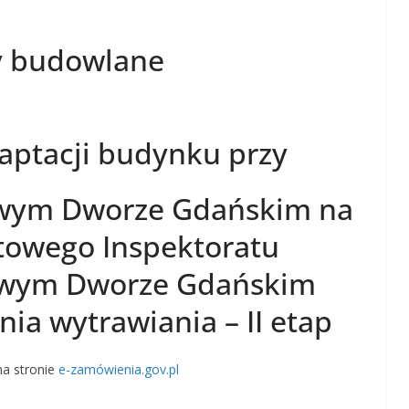
y budowlane
aptacji budynku przy
nowym Dworze Gdańskim na
towego Inspektoratu
owym Dworze Gdańskim
ia wytrawiania – II etap
na stronie
e-zamówienia.gov.pl