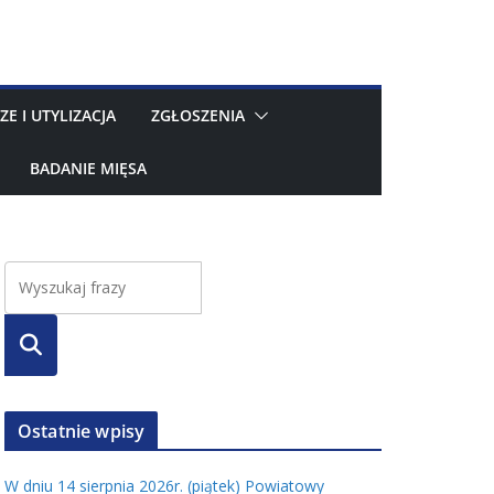
ZE I UTYLIZACJA
ZGŁOSZENIA
BADANIE MIĘSA
Szuka
j
Ostatnie wpisy
W dniu 14 sierpnia 2026r. (piątek) Powiatowy