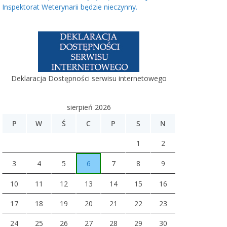
Inspektorat Weterynarii będzie nieczynny.
Deklaracja Dostępności serwisu internetowego
sierpień 2026
P
W
Ś
C
P
S
N
1
2
3
4
5
6
7
8
9
10
11
12
13
14
15
16
17
18
19
20
21
22
23
24
25
26
27
28
29
30