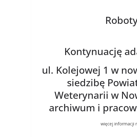
Robot
Kontynuację ad
ul. Kolejowej 1 w 
siedzibę Powia
Weterynarii w N
archiwum i pracown
więcej informacji 